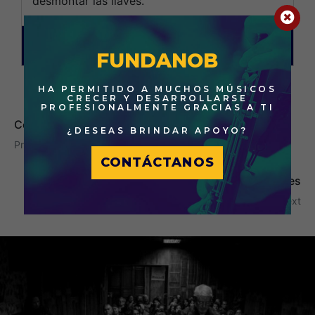
desmontar las llaves.
Taller: De la idea a la realidad –
Formulación de proyectos culturales:
FUNDANOB
HA PERMITIDO A MUCHOS MÚSICOS
CRECER Y DESARROLLARSE
PROFESIONALMENTE GRACIAS A TI
Conciertos
¿DESEAS BRINDAR APOYO?
Previous
CONTÁCTANOS
Clases magistrales
Next